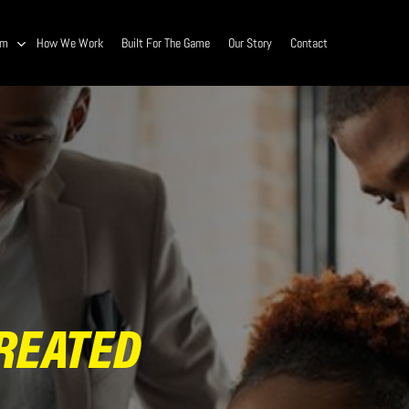
am
How We Work
Built For The Game
Our Story
Contact
CREATED