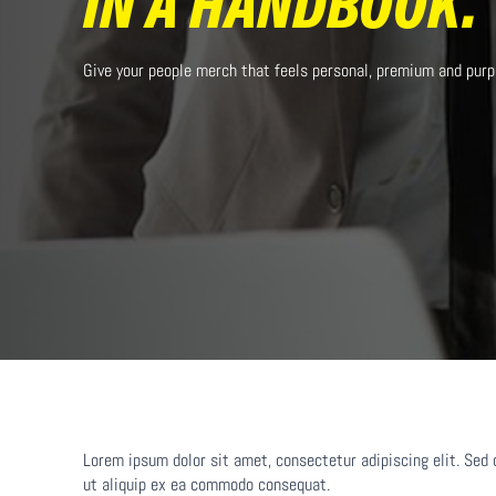
IN A HANDBOOK.
Give your people merch that feels personal, premium and purp
Hit enter to search or ESC to close
Lorem ipsum dolor sit amet, consectetur adipiscing elit. Sed 
ut aliquip ex ea commodo consequat.