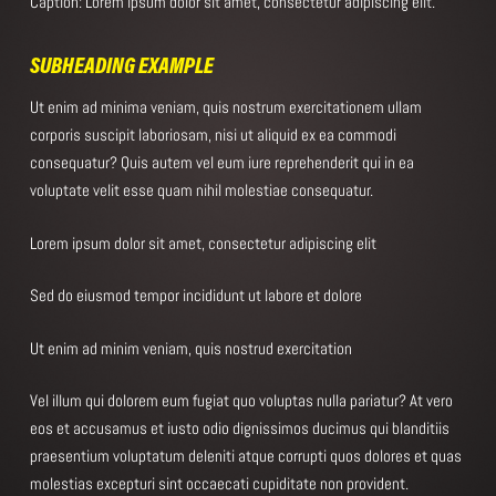
Caption: Lorem ipsum dolor sit amet, consectetur adipiscing elit.
SUBHEADING EXAMPLE
Ut enim ad minima veniam, quis nostrum exercitationem ullam
corporis suscipit laboriosam, nisi ut aliquid ex ea commodi
consequatur? Quis autem vel eum iure reprehenderit qui in ea
voluptate velit esse quam nihil molestiae consequatur.
Lorem ipsum dolor sit amet, consectetur adipiscing elit
Sed do eiusmod tempor incididunt ut labore et dolore
Ut enim ad minim veniam, quis nostrud exercitation
Vel illum qui dolorem eum fugiat quo voluptas nulla pariatur? At vero
eos et accusamus et iusto odio dignissimos ducimus qui blanditiis
praesentium voluptatum deleniti atque corrupti quos dolores et quas
molestias excepturi sint occaecati cupiditate non provident.