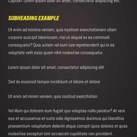
Caption: Lorem ipsum dolor sit amet, consectetur adipiscing elit.
SUBHEADING EXAMPLE
Ut enim ad minima veniam, quis nostrum exercitationem ullam
corporis suscipit laboriosam, nisi ut aliquid ex ea commodi
consequatur? Quis autem vel eum iure reprehenderit qui in ea
voluptate velit esse quam nihil molestiae consequatur.
Lorem ipsum dolor sit amet, consectetur adipiscing elit
Sed do eiusmod tempor incididunt ut labore et dolore
Ut enim ad minim veniam, quis nostrud exercitation
Vel illum qui dolorem eum fugiat quo voluptas nulla pariatur? At vero
eos et accusamus et iusto odio dignissimos ducimus qui blanditiis
praesentium voluptatum deleniti atque corrupti quos dolores et quas
molestias excepturi sint occaecati cupiditate non provident.